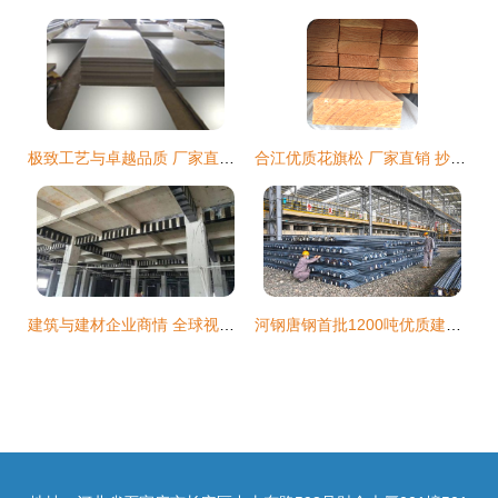
极致工艺与卓越品质 厂家直销304耐腐蚀超薄不锈钢平板
合江优质花旗松 厂家直销 抄底价格-【效果图,产品图,型号图,工程图】-中国
建筑与建材企业商情 全球视角下的市场现状与发展机遇
河钢唐钢首批1200吨优质建材直供北京109国道项目，助力交通基础设施建设