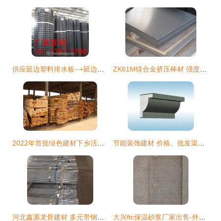
供应延边塑料排水板--+延边车库排水板厂家_建筑建材_世界工厂网中国产品信息库
ZK61M镁合金挤压棒材 强度与轻量化的完美结合——洛阳特镁高科金属科技出品
2022年首批绿色建材下乡活动产品清单及企业名录公布 助推乡村绿色建筑发展
节能装饰建材 价格、批发渠道与优质厂家全解析
河北鑫源龙骨建材 多元带钢产品支撑建筑脊梁
大兴ftc保温砂浆厂家出售-外墙用ftc砂浆-本地ftc生产厂家_建筑材料栏目